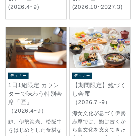
(2026.4~9)
(2026.10~2027.3)
ディナー
ディナー
1日1組限定 カウン
【期間限定】鮑づく
ターで味わう特別会
し会席
席「匠」
（2026.7~9）
（2026.4~9）
海女文化が息づく伊勢
志摩では、鮑は古くか
鮑、伊勢海老、松阪牛
ら食文化を支えてきた
をはじめとした食材な