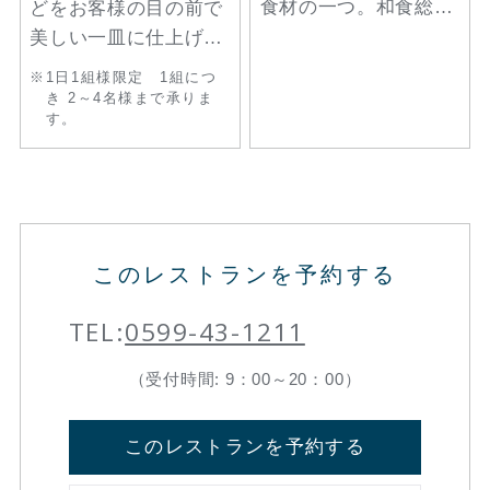
食材の一つ。和食総料
どをお客様の目の前で
理長 塚原巨司が鮑をさ
美しい一皿に仕上げま
まざまな調理法で仕立
す。繊細な技で表現す
1日1組様限定 1組につ
てました。一品ごとに
る日本料理の魅力をお
き 2～4名様まで承りま
す。
異なる味わいや食感を
愉しみください。
ご堪能いただけます。
【先付け】 鮑と季節の
野菜 柑橘酢味噌添え
このレストランを予約する
【吸 物】 清水仕立
て 煮鮑葛打ち 鮑真薯
TEL:
0599-43-1211
【造 り】 磯の香りの
する低温調理の鮑（柔
（受付時間: 9：00～20：00）
らかく仕上げた蒸し
鮑） 肝醤油 岩戸塩
このレストランを予約する
【焼 物】 鮑三味焼き
（味噌漬け 山椒 バタ