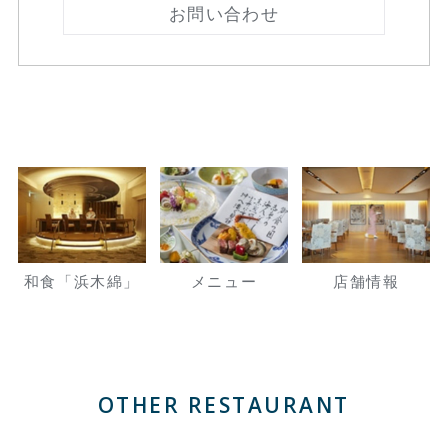
お問い合わせ
ー醤油）
【箸休め】 鮑と無花果
（煮鮑 無花果の天ぷ
ら） あおさそうめん
【温 菜】 鮑と鱧（蒸
し鮑 鱧湯引き） 原木
椎茸
【合 肴】 鮑の揚げ物
（唐墨身巻 白扇 あお
さ衣） 野菜二種の天ぷ
和食「浜木綿」
メニュー
店舗情報
ら
【食 事】 鮑と魚介の
にぎり寿司
【留 椀】 赤だし
【水菓子】 盛り合わせ
OTHER RESTAURANT