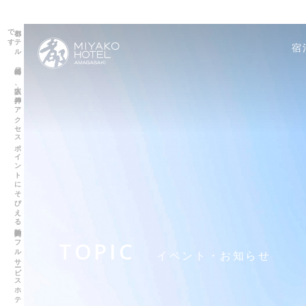
都ホ
テ
ル
尼崎は
、
大阪、
神戸の
ア
ク
セ
ス
ポ
イ
ン
ト
に
そ
び
え
る
阪神間の
フ
ル
サ
ービ
ス
ホ
テ
ル
で
す
宿
TOPIC
イベント・お知らせ