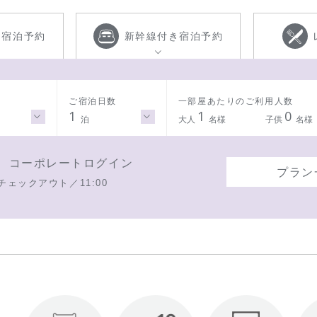
き
宿泊予約
新幹線付き
宿泊予約
ご宿泊日数
一部屋あたりのご利用人数
1
1
0
泊
大人
名様
子供
名様
コーポレートログイン
プラン
チェックアウト／11:00